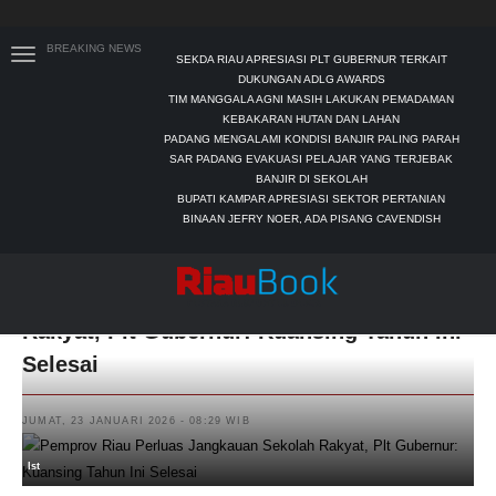
BREAKING NEWS
SEKDA RIAU APRESIASI PLT GUBERNUR TERKAIT
DUKUNGAN ADLG AWARDS
TIM MANGGALA AGNI MASIH LAKUKAN PEMADAMAN
KEBAKARAN HUTAN DAN LAHAN
PADANG MENGALAMI KONDISI BANJIR PALING PARAH
SAR PADANG EVAKUASI PELAJAR YANG TERJEBAK
BANJIR DI SEKOLAH
BUPATI KAMPAR APRESIASI SEKTOR PERTANIAN
BINAAN JEFRY NOER, ADA PISANG CAVENDISH
Pemprov Riau Perluas Jangkauan Sekolah
Rakyat, Plt Gubernur: Kuansing Tahun Ini
Selesai
JUMAT, 23 JANUARI 2026 - 08:29 WIB
Ist