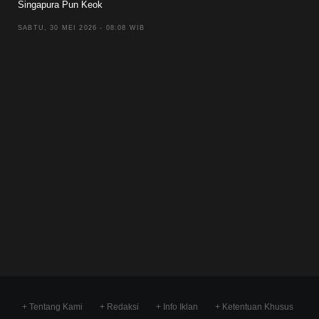
Singapura Pun Keok
SABTU, 30 MEI 2026 - 08:08 WIB
+ Tentang Kami
+ Redaksi
+ Info Iklan
+ Ketentuan Khusus