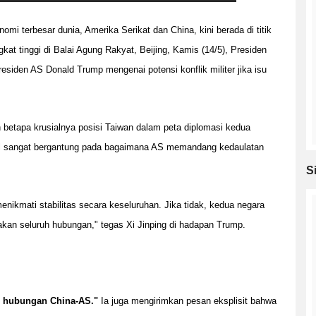
mi terbesar dunia, Amerika Serikat dan China, kini berada di titik
at tinggi di Balai Agung Rakyat, Beijing, Kamis (14/5), Presiden
esiden AS Donald Trump mengenai potensi konflik militer jika isu
etapa krusialnya posisi Taiwan dalam peta diplomasi kedua
ral sangat bergantung pada bagaimana AS memandang kedaulatan
S
enikmati stabilitas secara keseluruhan. Jika tidak, kedua negara
an seluruh hubungan," tegas Xi Jinping di hadapan Trump.
m hubungan China-AS."
Ia juga mengirimkan pesan eksplisit bahwa