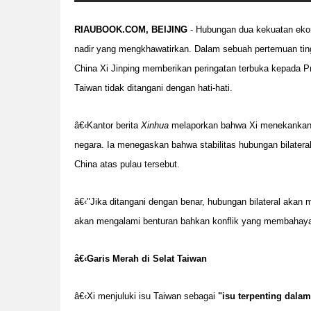
RIAUBOOK.COM, BEIJING
- Hubungan dua kekuatan ekono
nadir yang mengkhawatirkan. Dalam sebuah pertemuan tingk
China Xi Jinping memberikan peringatan terbuka kepada Pr
Taiwan tidak ditangani dengan hati-hati.
â€‹Kantor berita
Xinhua
melaporkan bahwa Xi menekankan b
negara. Ia menegaskan bahwa stabilitas hubungan bilate
China atas pulau tersebut.
â€‹"Jika ditangani dengan benar, hubungan bilateral akan m
akan mengalami benturan bahkan konflik yang membahayak
â€‹
Garis Merah di Selat Taiwan
â€‹Xi menjuluki isu Taiwan sebagai
"isu terpenting dala