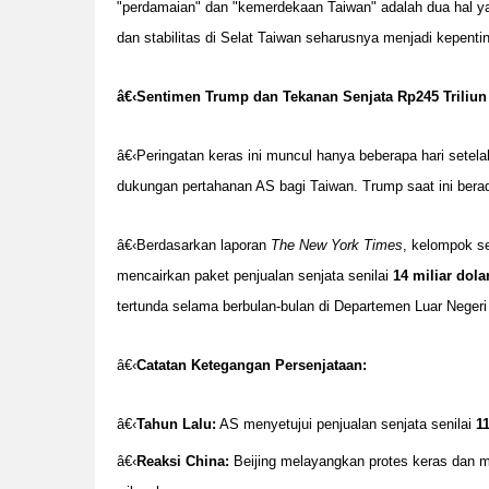
"perdamaian" dan "kemerdekaan Taiwan" adalah dua hal yan
dan stabilitas di Selat Taiwan seharusnya menjadi kepent
â€‹
Sentimen Trump dan Tekanan Senjata Rp245 Triliun
â€‹Peringatan keras ini muncul hanya beberapa hari set
dukungan pertahanan AS bagi Taiwan. Trump saat ini bera
â€‹Berdasarkan laporan
The New York Times
, kelompok se
mencairkan paket penjualan senjata senilai
14 miliar dola
tertunda selama berbulan-bulan di Departemen Luar Negeri
â€‹
Catatan Ketegangan Persenjataan:
â€‹
Tahun Lalu:
AS menyetujui penjualan senjata senilai
1
â€‹
Reaksi China:
Beijing melayangkan protes keras dan m