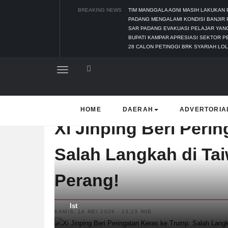
BREAKING NEWS
TIM MANGGALA AGNI MASIH LAKUKAN
PADANG MENGALAMI KONDISI BANJIR 
SAR PADANG EVAKUASI PELAJAR YANG
BUPATI KAMPAR APRESIASI SEKTOR P
28 CALON PETINGGI BRK SYARIAH LOL
HOME
DAERAH
ADVERTORIA
Xi Jinping Beri Peri
Salah Langkah di Ta
Perang!
Ist
KAMIS, 14 MEI 2026 - 13:23 WIB