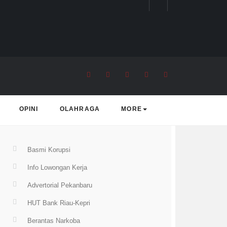
rending Topic
OPINI
OLAHRAGA
MORE
Basmi Korupsi
Info Lowongan Kerja
Advertorial Pekanbaru
HUT Bank Riau-Kepri
Berantas Narkoba