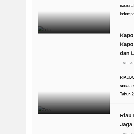
nasiona
kelompo
Kapol
Kapol
dan L
SELAS
RIAUBO
secara 
Tahun 
Riau
Jaga 