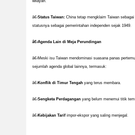
wilayah.
â€‹
Status Taiwan:
China tetap mengklaim Taiwan sebagai 
statusnya sebagai pemerintahan independen sejak 1949.
â€‹
Agenda Lain di Meja Perundingan
â€‹Meski isu Taiwan mendominasi suasana panas pertemu
sejumlah agenda global lainnya, termasuk:
â€‹
Konflik di Timur Tengah
yang terus membara.
â€‹
Sengketa Perdagangan
yang belum menemui titik tem
â€‹
Kebijakan Tarif
impor-ekspor yang saling menjegal.