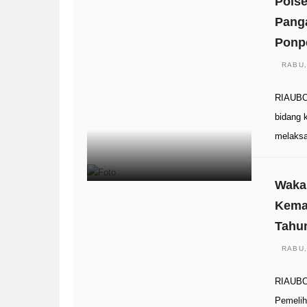
Pols
Panga
Ponp
RABU,
RIAUBO
bidang 
melaks
Waka
Kema
Tahu
RABU,
RIAUBO
Pemelih