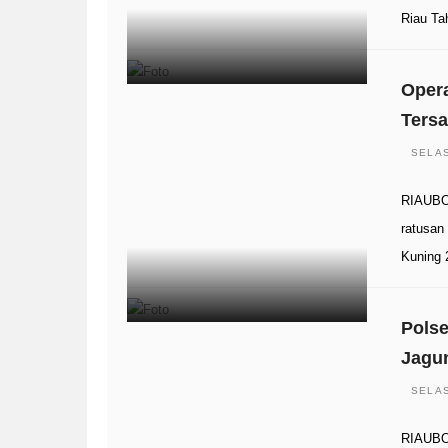
Riau Ta
Opera
Tersa
SELAS
RIAUBOO
ratusan
Kuning 
Polse
Jagu
SELAS
RIAUBO