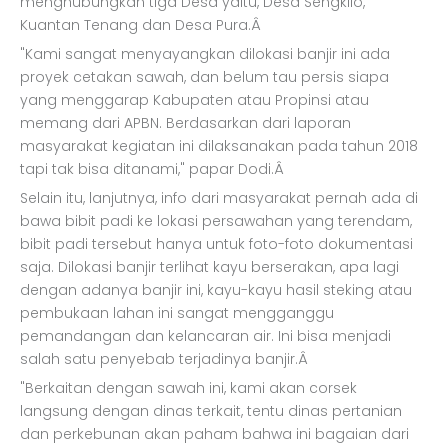
menghubungkan tiga Desa yaitu, Desa Sengkilo,
Kuantan Tenang dan Desa Pura.Â
"Kami sangat menyayangkan dilokasi banjir ini ada
proyek cetakan sawah, dan belum tau persis siapa
yang menggarap Kabupaten atau Propinsi atau
memang dari APBN. Berdasarkan dari laporan
masyarakat kegiatan ini dilaksanakan pada tahun 2018
tapi tak bisa ditanami," papar Dodi.Â
Selain itu, lanjutnya, info dari masyarakat pernah ada di
bawa bibit padi ke lokasi persawahan yang terendam,
bibit padi tersebut hanya untuk foto-foto dokumentasi
saja. Dilokasi banjir terlihat kayu berserakan, apa lagi
dengan adanya banjir ini, kayu-kayu hasil steking atau
pembukaan lahan ini sangat mengganggu
pemandangan dan kelancaran air. Ini bisa menjadi
salah satu penyebab terjadinya banjir.Â
"Berkaitan dengan sawah ini, kami akan corsek
langsung dengan dinas terkait, tentu dinas pertanian
dan perkebunan akan paham bahwa ini bagaian dari