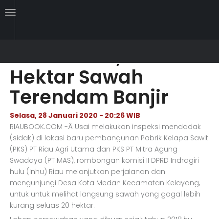
Jalan Penghubung 3
Desa Putus, 20
Hektar Sawah
Terendam Banjir
Selasa, 28 Januari 2020 - 20:26 WIB
RIAUBOOK.COM -Â Usai melakukan inspeksi mendadak
(sidak) di lokasi baru pembangunan Pabrik Kelapa Sawit
(PKS) PT Riau Agri Utama dan PKS PT Mitra Agung
Swadaya (PT MAS), rombongan komisi II DPRD Indragiri
hulu (Inhu) Riau melanjutkan perjalanan dan
mengunjungi Desa Kota Medan Kecamatan Kelayang,
untuk untuk melihat langsung sawah yang gagal lebih
kurang seluas 20 hektar.