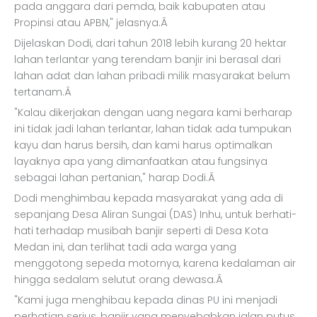
pada anggara dari pemda, baik kabupaten atau
Propinsi atau APBN," jelasnya.Â
Dijelaskan Dodi, dari tahun 2018 lebih kurang 20 hektar
lahan terlantar yang terendam banjir ini berasal dari
lahan adat dan lahan pribadi milik masyarakat belum
tertanam.Â
"Kalau dikerjakan dengan uang negara kami berharap
ini tidak jadi lahan terlantar, lahan tidak ada tumpukan
kayu dan harus bersih, dan kami harus optimalkan
layaknya apa yang dimanfaatkan atau fungsinya
sebagai lahan pertanian," harap Dodi.Â
Dodi menghimbau kepada masyarakat yang ada di
sepanjang Desa Aliran Sungai (DAS) Inhu, untuk berhati-
hati terhadap musibah banjir seperti di Desa Kota
Medan ini, dan terlihat tadi ada warga yang
menggotong sepeda motornya, karena kedalaman air
hingga sedalam selutut orang dewasa.Â
"Kami juga menghibau kepada dinas PU ini menjadi
perhatian serius, banjir yang menyebabkan jalan putus