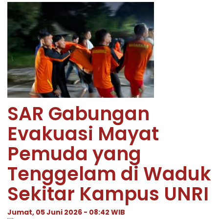
SAR Gabungan
Evakuasi Mayat
Pemuda yang
Tenggelam di Waduk
Sekitar Kampus UNRI
Jumat, 05 Juni 2026 - 08:42 WIB