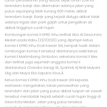
Lahan persawahan yang dibuat sejak tahun 2018 itu
terendam banjir dan ditemukan adanya jalan yang
putus sepanjang lebih kurang 500 meter, akibat
terendam banjir. Banjir yang terjadi diduga akibat tidak
adanya irigasi dan parit gajah untuk pengaliran air
akibat tingginya curah hujan.
Rombongan komisi II DPRD Inhu terlihat tiba di Desa Kota
Medan pada Rabu (22/1/2020) yang dipimpin ketua
komisi II DPRD Inhu Dodi Irawan SHi, tampak hadir dalam
rombongan komisi II tersebut diantaranya wakil ketua
komisi II Martimbang Simbolon, sekretaris komisi II Alex
dan terlihat juga sejumlah anggota komisi II
diantaranya Chandra Saragi SE, Syahrial, Hj Ninik Mulyani
SAg dan Mulya Eka Saputra SSos.Â
Ketua Komisi II DPRD Inhu Dodi Irawan SHi kepada
wartawan mengatakan, lokasi persawahan yang
terendam dan jalan yang putus akibat luapan air sawah
tersebut mendadak terjadi setelah curah hujan tinggi di
Desa Kota Medan. Jalan yang putus tersebut