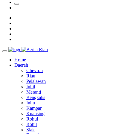
Padang Mengalami Kondisi Banjir Paling Parah
SAR Padang Evakuasi Pelajar yang Terjebak Banjir di Sekolah
Home
Daerah
Chevron
Riau
Pelalawan
Inhil
Meranti
Bengkalis
Inhu
Kampar
Kuansing
Rohul
Rohil
Siak