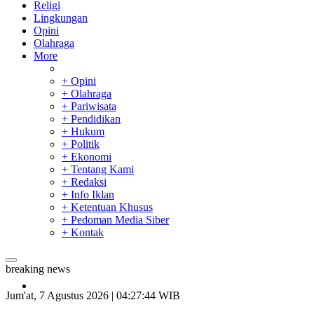
Religi
Lingkungan
Opini
Olahraga
More
+ Opini
+ Olahraga
+ Pariwisata
+ Pendidikan
+ Hukum
+ Politik
+ Ekonomi
+ Tentang Kami
+ Redaksi
+ Info Iklan
+ Ketentuan Khusus
+ Pedoman Media Siber
+ Kontak
breaking news
Bupati Kampar Apresiasi Sektor Pertanian Binaan Jefry Noer,
28 Calon Petinggi BRK Syariah Lolos Administrasi
Jum'at, 7 Agustus 2026 | 04:27:45 WIB
Tim Manggala Agni Masih Lakukan Pemadaman Kebakaran H