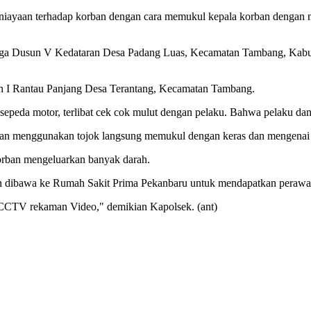
aniayaan terhadap korban dengan cara memukul kepala korban dengan
arga Dusun V Kedataran Desa Padang Luas, Kecamatan Tambang, Kabupa
sun I Rantau Panjang Desa Terantang, Kecamatan Tambang.
s sepeda motor, terlibat cek cok mulut dengan pelaku. Bahwa pelaku da
 dengan menggunakan tojok langsung memukul dengan keras dan mengena
korban mengeluarkan banyak darah.
rban dibawa ke Rumah Sakit Prima Pekanbaru untuk mendapatkan perawa
a CCTV rekaman Video," demikian Kapolsek. (ant)