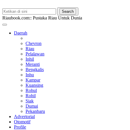
Riaubook.com:: Pustaka Riau Untuk Dunia
Daerah
Chevron
Riau
Pelalawan
Inhil
Meranti
Bengkalis
Inhu
Kampar
Kuansing
Rohul
Rohil
Siak
Dumai
Pekanbaru
Advertorial
Otomotif
Profile