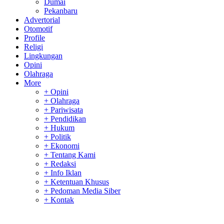
Dumai
Pekanbaru
Advertorial
Otomotif
Profile
Religi
Lingkungan
Opini
Olahraga
More
+ Opini
+ Olahraga
+ Pariwisata
+ Pendidikan
+ Hukum
+ Politik
+ Ekonomi
+ Tentang Kami
+ Redaksi
+ Info Iklan
+ Ketentuan Khusus
+ Pedoman Media Siber
+ Kontak