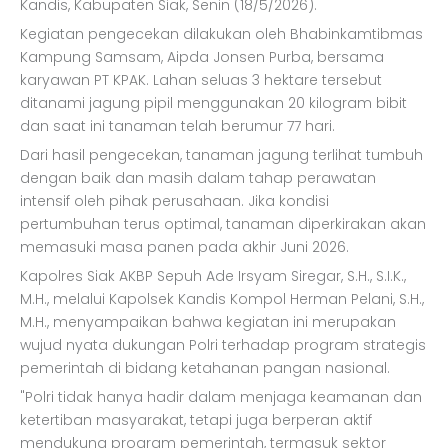
Kandis, Kabupaten Siak, Senin (18/5/2026).
Kegiatan pengecekan dilakukan oleh Bhabinkamtibmas
Kampung Samsam, Aipda Jonsen Purba, bersama
karyawan PT KPAK. Lahan seluas 3 hektare tersebut
ditanami jagung pipil menggunakan 20 kilogram bibit
dan saat ini tanaman telah berumur 77 hari.
Dari hasil pengecekan, tanaman jagung terlihat tumbuh
dengan baik dan masih dalam tahap perawatan
intensif oleh pihak perusahaan. Jika kondisi
pertumbuhan terus optimal, tanaman diperkirakan akan
memasuki masa panen pada akhir Juni 2026.
Kapolres Siak AKBP Sepuh Ade Irsyam Siregar, S.H., S.I.K.,
M.H., melalui Kapolsek Kandis Kompol Herman Pelani, S.H.,
M.H., menyampaikan bahwa kegiatan ini merupakan
wujud nyata dukungan Polri terhadap program strategis
pemerintah di bidang ketahanan pangan nasional.
"Polri tidak hanya hadir dalam menjaga keamanan dan
ketertiban masyarakat, tetapi juga berperan aktif
mendukung program pemerintah, termasuk sektor