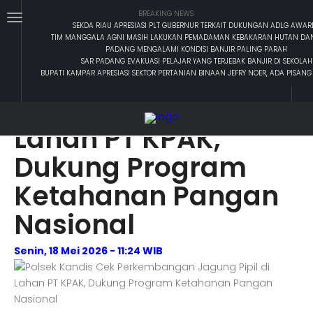
BREAKING NEWS
SEKDA RIAU APRESIASI PLT GUBERNUR TERKAIT DUKUNGAN ADLG AWAR
TIM MANGGALA AGNI MASIH LAKUKAN PEMADAMAN KEBAKARAN HUTAN DA
Polsek Kandis Cek
PADANG MENGALAMI KONDISI BANJIR PALING PARAH
SAR PADANG EVAKUASI PELAJAR YANG TERJEBAK BANJIR DI SEKOLAH
Perkembangan
BUPATI KAMPAR APRESIASI SEKTOR PERTANIAN BINAAN JEFRY NOER, ADA PISAN
Jagung Pipil di
Lahan PT KPAK,
Dukung Program
Ketahanan Pangan
Nasional
Senin, 18 Mei 2026 - 11:24 WIB