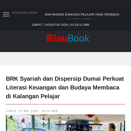
BREAKING NEWS
BUPATI KAMPAR APRESIASI SEKTOR PERTANIAN
BINAAN JEFRY NOER, ADA PISANG CAVENDISH
JUM'AT, 7 AGUSTUS 2026 | 02:29:13 WIB
28 CALON PETINGGI BRK SYARIAH LOLOS
ADMINISTRASI
TIM MANGGALA AGNI MASIH LAKUKAN PEMADAMAN
KEBAKARAN HUTAN DAN LAHAN
PADANG MENGALAMI KONDISI BANJIR PALING PARAH
SAR PADANG EVAKUASI PELAJAR YANG TERJEBAK
BANJIR DI SEKOLAH
BRK Syariah dan Dispersip Dumai Perkuat
Literasi Keuangan dan Budaya Membaca
di Kalangan Pelajar
JUMAT, 22 MEI 2026 - 09:14 WIB