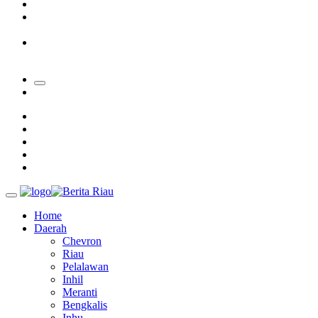
Padang Mengalami Kondisi Banjir Paling Parah
SAR Padang Evakuasi Pelajar yang Terjebak Banjir di
Sekolah
Bupati Kampar Apresiasi Sektor Pertanian Binaan Jefry Noer,
Ada Pisang Cavendish
Home
Daerah
Chevron
Riau
Pelalawan
Inhil
Meranti
Bengkalis
Inhu