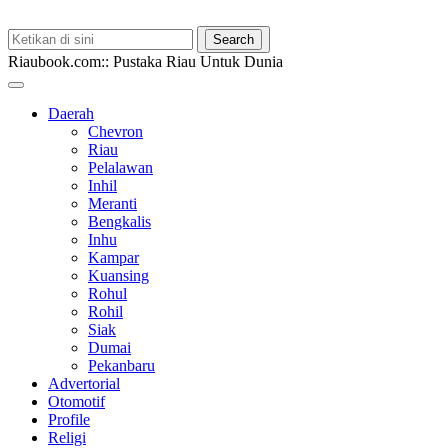
Riaubook.com:: Pustaka Riau Untuk Dunia
Daerah
Chevron
Riau
Pelalawan
Inhil
Meranti
Bengkalis
Inhu
Kampar
Kuansing
Rohul
Rohil
Siak
Dumai
Pekanbaru
Advertorial
Otomotif
Profile
Religi