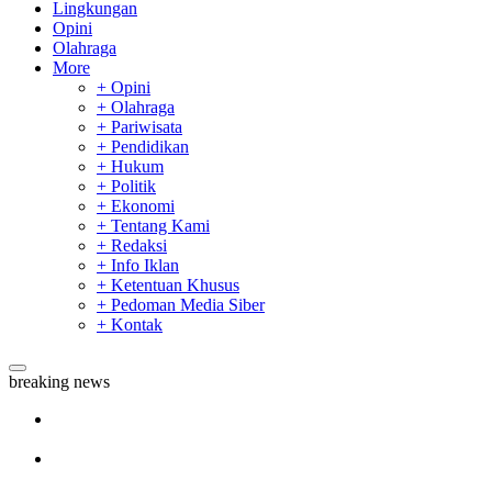
Lingkungan
Opini
Olahraga
More
+ Opini
+ Olahraga
+ Pariwisata
+ Pendidikan
+ Hukum
+ Politik
+ Ekonomi
+ Tentang Kami
+ Redaksi
+ Info Iklan
+ Ketentuan Khusus
+ Pedoman Media Siber
+ Kontak
breaking news
Sekda Riau Apresiasi Plt Gubernur Terkait Dukungan ADLG
Awards
Tim Manggala Agni Masih Lakukan Pemadaman Kebakaran
Hutan dan Lahan