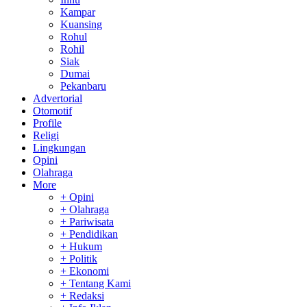
Kampar
Kuansing
Rohul
Rohil
Siak
Dumai
Pekanbaru
Advertorial
Otomotif
Profile
Religi
Lingkungan
Opini
Olahraga
More
+ Opini
+ Olahraga
+ Pariwisata
+ Pendidikan
+ Hukum
+ Politik
+ Ekonomi
+ Tentang Kami
+ Redaksi