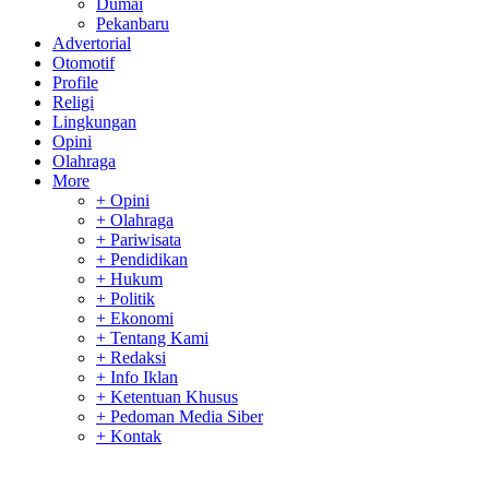
Dumai
Pekanbaru
Advertorial
Otomotif
Profile
Religi
Lingkungan
Opini
Olahraga
More
+ Opini
+ Olahraga
+ Pariwisata
+ Pendidikan
+ Hukum
+ Politik
+ Ekonomi
+ Tentang Kami
+ Redaksi
+ Info Iklan
+ Ketentuan Khusus
+ Pedoman Media Siber
+ Kontak