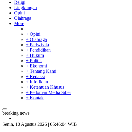
Religi
Lingkungan
Opini
Olahraga
More
+ Opini
+ Olahraga
+ Pariwisata
+ Pendidikan
+ Hukum
+ Politik
+ Ekonomi
+ Tentang Kami
+ Redaksi
+ Info Iklan
+ Ketentuan Khusus
+ Pedoman Media Siber
+ Kontak
breaking news
SAR Padang Evakuasi Pelajar yang Terjebak Banjir di
Sekolah
Senin, 10 Agustus 2026 | 05:46:05 WIB
Bupati Kampar Apresiasi Sektor Pertanian Binaan Jefry Noer,