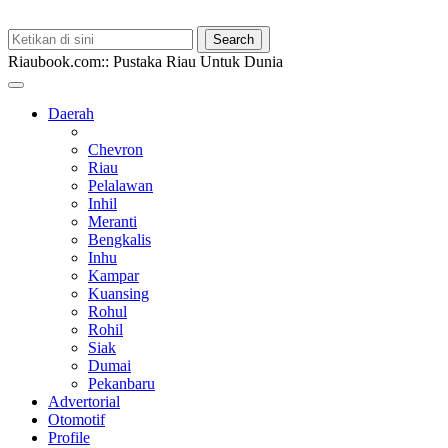
Riaubook.com:: Pustaka Riau Untuk Dunia
Daerah
Chevron
Riau
Pelalawan
Inhil
Meranti
Bengkalis
Inhu
Kampar
Kuansing
Rohul
Rohil
Siak
Dumai
Pekanbaru
Advertorial
Otomotif
Profile