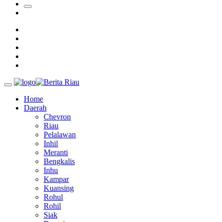
Ada Pisang Cavendish
Sekda Riau Apresiasi Plt Gubernur Terkait Dukungan ADLG
Awards
Tim Manggala Agni Masih Lakukan Pemadaman Kebakaran
Hutan dan Lahan
Padang Mengalami Kondisi Banjir Paling Parah
Home
Daerah
Chevron
Riau
Pelalawan
Inhil
Meranti
Bengkalis
Inhu
Kampar
Kuansing
Rohul
Rohil
Siak