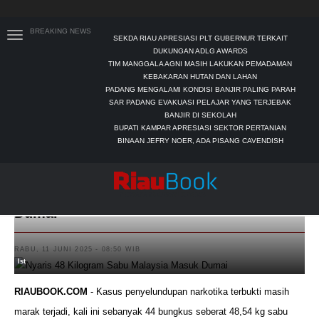
BREAKING NEWS
SEKDA RIAU APRESIASI PLT GUBERNUR TERKAIT
DUKUNGAN ADLG AWARDS
TIM MANGGALA AGNI MASIH LAKUKAN PEMADAMAN
KEBAKARAN HUTAN DAN LAHAN
PADANG MENGALAMI KONDISI BANJIR PALING PARAH
SAR PADANG EVAKUASI PELAJAR YANG TERJEBAK
BANJIR DI SEKOLAH
BUPATI KAMPAR APRESIASI SEKTOR PERTANIAN
BINAAN JEFRY NOER, ADA PISANG CAVENDISH
Nyaris 48 Kilogram Sabu Malaysia Masuk
Dumai
RABU, 11 JUNI 2025 - 08:50 WIB
Ist
RIAUBOOK.COM
- Kasus penyelundupan narkotika terbukti masih
marak terjadi, kali ini sebanyak 44 bungkus seberat 48,54 kg sabu