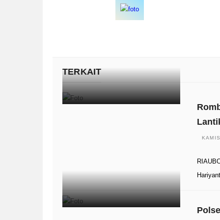
TERKAIT
Romba
Lanti
KAMIS
RIAUBOO
Hariyant
Pols