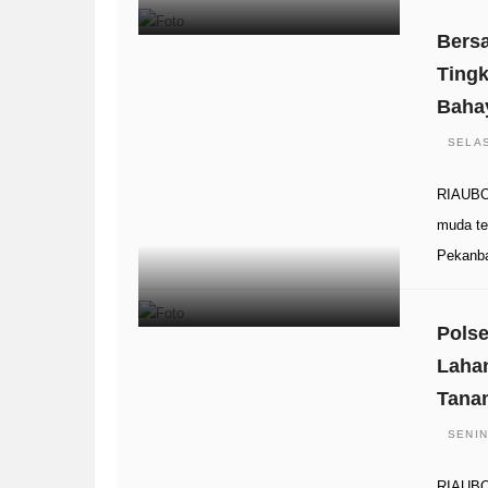
Bers
Ting
Baha
SELAS
RIAUBO
muda te
Pekanb
Pols
Lahan
Tana
SENIN
RIAUBO