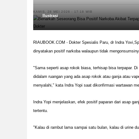
KAMIS, 28 MEI 2026 - 17:18 WIB
Ilustrasi
RIAUBOOK.COM - Dokter Spesialis Paru, dr Indra Yovi,Sp.
dinyatakan positif narkoba walaupun tidak mengonsumsinya
"Sama seperti asap rokok biasa, terhisap bisa terpapar. Di 
didalam ruangan yang ada asap rokok atau ganja atau vape
menyalahi," kata Indra Yopi saat dikonfirmasi wartawan m
Indra Yopi menjelaskan, efek positif paparan dari asap gan
tertentu.
"Kalau di rambut lama sampai satu bulan, kalau di urine 