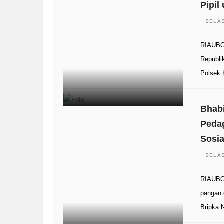
Pipil
SELAS
RIAUBO
Republi
Polsek 
Bhab
Peda
Sosi
SELAS
RIAUBO
pangan 
Bripka 