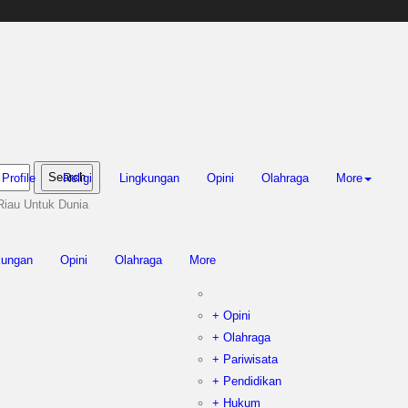
njir di Sekolah
an Jefry Noer, Ada Pisang Cavendish
ukungan ADLG Awards
 Kebakaran Hutan dan Lahan
Profile
Religi
Lingkungan
Opini
Olahraga
More
Riau Untuk Dunia
kungan
Opini
Olahraga
More
+ Opini
+ Olahraga
+ Pariwisata
+ Pendidikan
+ Hukum