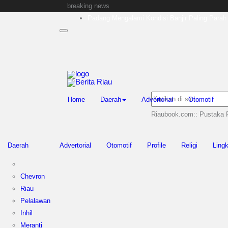
breaking news
Padang Mengalami Kondisi Banjir Paling Parah
SAR Padang Evakuasi Pelajar yang Terjebak Ba
Bupati Kampar Apresiasi Sektor Pertanian Bina
Sekda Riau Apresiasi Plt Gubernur Terkait D
Tim Manggala Agni Masih Lakukan Pemadaman
Home
Daerah
Advertorial
Otomotif
Riaubook.com:: Pustaka 
Daerah
Advertorial
Otomotif
Profile
Religi
Ling
Chevron
Riau
Pelalawan
Inhil
Meranti