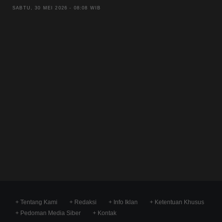
SABTU, 30 MEI 2026 - 08:08 WIB
+ Tentang Kami
+ Redaksi
+ Info Iklan
+ Ketentuan Khusus
+ Pedoman Media Siber
+ Kontak