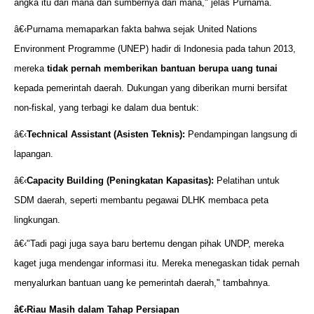
angka itu dari mana dan sumbernya dari mana," jelas Purnama.
â€‹Purnama memaparkan fakta bahwa sejak United Nations
Environment Programme (UNEP) hadir di Indonesia pada tahun 2013,
mereka
tidak pernah memberikan bantuan berupa uang tunai
kepada pemerintah daerah. Dukungan yang diberikan murni bersifat
non-fiskal, yang terbagi ke dalam dua bentuk:
â€‹
Technical Assistant (Asisten Teknis):
Pendampingan langsung di
lapangan.
â€‹
Capacity Building (Peningkatan Kapasitas):
Pelatihan untuk
SDM daerah, seperti membantu pegawai DLHK membaca peta
lingkungan.
â€‹"Tadi pagi juga saya baru bertemu dengan pihak UNDP, mereka
kaget juga mendengar informasi itu. Mereka menegaskan tidak pernah
menyalurkan bantuan uang ke pemerintah daerah," tambahnya.
â€‹
Riau Masih dalam Tahap Persiapan