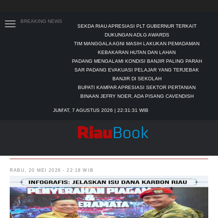
BREAKING NEWS
SEKDA RIAU APRESIASI PLT GUBERNUR TERKAIT
DUKUNGAN ADLG AWARDS
TIM MANGGALA AGNI MASIH LAKUKAN PEMADAMAN
KEBAKARAN HUTAN DAN LAHAN
PADANG MENGALAMI KONDISI BANJIR PALING PARAH
SAR PADANG EVAKUASI PELAJAR YANG TERJEBAK
BANJIR DI SEKOLAH
BUPATI KAMPAR APRESIASI SEKTOR PERTANIAN
BINAAN JEFRY NOER, ADA PISANG CAVENDISH
JUM'AT, 7 AGUSTUS 2026 | 22:31:32 WIB
Isyu Dana Karbon Rp66,2 Miliar Mengalir
ke Riau, Pemprov: Itu Hoaks
RABU, 20 MEI 2026 - 22:18 WIB