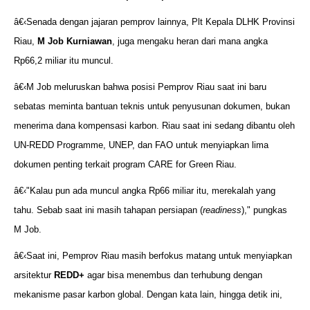
â€‹Senada dengan jajaran pemprov lainnya, Plt Kepala DLHK Provinsi
Riau,
M Job Kurniawan
, juga mengaku heran dari mana angka
Rp66,2 miliar itu muncul.
â€‹M Job meluruskan bahwa posisi Pemprov Riau saat ini baru
sebatas meminta bantuan teknis untuk penyusunan dokumen, bukan
menerima dana kompensasi karbon. Riau saat ini sedang dibantu oleh
UN-REDD Programme, UNEP, dan FAO untuk menyiapkan lima
dokumen penting terkait program CARE for Green Riau.
â€‹"Kalau pun ada muncul angka Rp66 miliar itu, merekalah yang
tahu. Sebab saat ini masih tahapan persiapan (
readiness
)," pungkas
M Job.
â€‹Saat ini, Pemprov Riau masih berfokus matang untuk menyiapkan
arsitektur
REDD+
agar bisa menembus dan terhubung dengan
mekanisme pasar karbon global. Dengan kata lain, hingga detik ini,