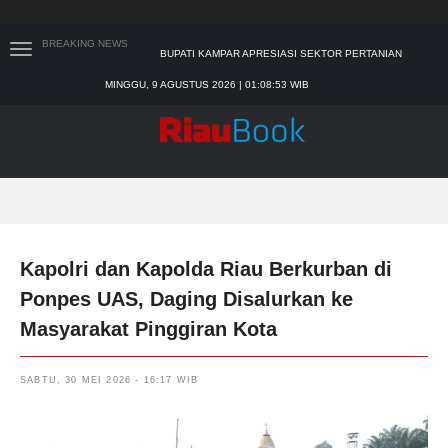
BUPATI KAMPAR APRESIASI SEKTOR PERTANIAN
BREAKING NEWS
BINAAN JEFRY NOER, ADA PISANG CAVENDISH
SEKDA RIAU APRESIASI PLT GUBERNUR TERKAIT
MINGGU, 9 AGUSTUS 2026 | 01:08:54 WIB
DUKUNGAN ADLG AWARDS
TIM MANGGALA AGNI MASIH LAKUKAN PEMADAMAN
KEBAKARAN HUTAN DAN LAHAN
PADANG MENGALAMI KONDISI BANJIR PALING PARAH
SAR PADANG EVAKUASI PELAJAR YANG TERJEBAK
BANJIR DI SEKOLAH
Kapolri dan Kapolda Riau Berkurban di
Ponpes UAS, Daging Disalurkan ke
Masyarakat Pinggiran Kota
SABTU, 30 MEI 2026 - 16:17 WIB