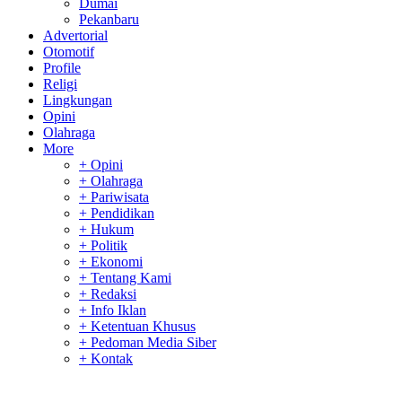
Dumai
Pekanbaru
Advertorial
Otomotif
Profile
Religi
Lingkungan
Opini
Olahraga
More
+ Opini
+ Olahraga
+ Pariwisata
+ Pendidikan
+ Hukum
+ Politik
+ Ekonomi
+ Tentang Kami
+ Redaksi
+ Info Iklan
+ Ketentuan Khusus
+ Pedoman Media Siber
+ Kontak