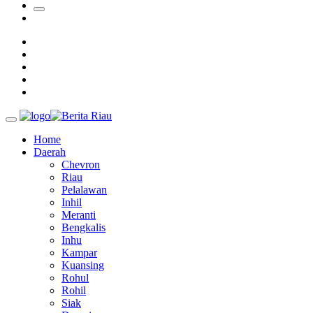
Ada Pisang Cavendish
Sekda Riau Apresiasi Plt Gubernur Terkait Dukungan ADLG
Awards
Tim Manggala Agni Masih Lakukan Pemadaman Kebakaran
Hutan dan Lahan
Padang Mengalami Kondisi Banjir Paling Parah
Home
Daerah
Chevron
Riau
Pelalawan
Inhil
Meranti
Bengkalis
Inhu
Kampar
Kuansing
Rohul
Rohil
Siak