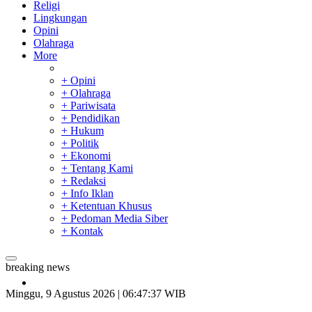
Religi
Lingkungan
Opini
Olahraga
More
+ Opini
+ Olahraga
+ Pariwisata
+ Pendidikan
+ Hukum
+ Politik
+ Ekonomi
+ Tentang Kami
+ Redaksi
+ Info Iklan
+ Ketentuan Khusus
+ Pedoman Media Siber
+ Kontak
breaking news
SAR Padang Evakuasi Pelajar yang Terjebak Banjir di
Sekolah
Minggu, 9 Agustus 2026 | 06:47:38 WIB
Bupati Kampar Apresiasi Sektor Pertanian Binaan Jefry Noer,