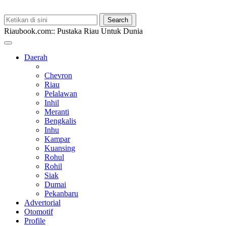
Riaubook.com:: Pustaka Riau Untuk Dunia
Daerah
Chevron
Riau
Pelalawan
Inhil
Meranti
Bengkalis
Inhu
Kampar
Kuansing
Rohul
Rohil
Siak
Dumai
Pekanbaru
Advertorial
Otomotif
Profile